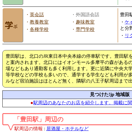
・
英会話
・外国語会話
豊田
・
教養教室
・
趣味教室
・
ケ
と分
・
各種学校
・
専門学校
・
リ
豊田駅は、北口のJR東日本中央本線の停車駅です。豊田駅
と案内されます。北口にはイオンモール多摩平の森がある
場などもあり通勤客も多く利用します。更に近隣に中央大
等学校などの学校も多いので、通学する学生なども利用が
ルなど宿泊施設はほとんど無く、隣駅の八王子駅周辺まで
見つけた!jp 地域版
●
駅周辺のあなたのお店を紹介します。掲載に
「豊田駅」周辺の
駅周辺の情報
:
居酒屋・ホテルなど