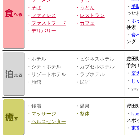
・
美
・
そば
・
うどん
った
・
ファミレス
・
レストラン
・
ホ
・
ファストフード
・
カフェ
検索
・
デリバリー
・
食
ング
・ホテル
・ビジネスホテル
豊田
予約
・シティホテル
・カプセルホテル
・
楽
・リゾートホテル
・ラブホテル
・
じ
・旅館
・民宿
・yoy
・銭湯
・温泉
豊田
・
マッサージ
・
整体
・
is
スポ
・
ヘルスセンター
・
東