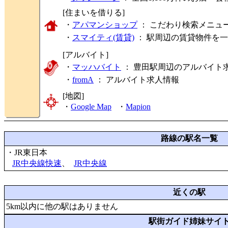
[住まいを借りる]
・
アパマンショップ
： こだわり検索メニュ
・
スマイティ(賃貸)
： 駅周辺の賃貸物件を
[アルバイト]
・
マッハバイト
： 豊田駅周辺のアルバイト
・
fromA
：
アルバイト求人情報
[地図]
・
Google Map
・
Mapion
路線の駅名一覧
・JR東日本
JR中央線快速
、
JR中央線
近くの駅
5km以内に他の駅はありません
駅街ガイド姉妹サイ