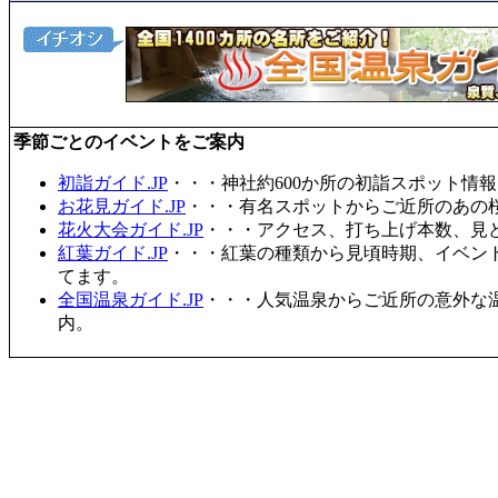
季節ごとのイベントをご案内
初詣ガイド.JP
・・・神社約600か所の初詣スポット情
お花見ガイド.JP
・・・有名スポットからご近所のあの桜
花火大会ガイド.JP
・・・アクセス、打ち上げ本数、見
紅葉ガイド.JP
・・・紅葉の種類から見頃時期、イベン
てます。
全国温泉ガイド.JP
・・・人気温泉からご近所の意外な
内。