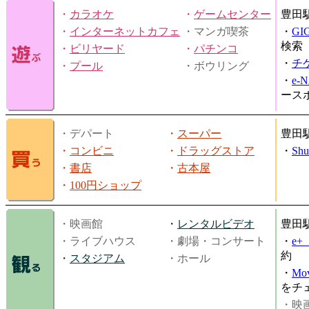
・
カラオケ
・
ゲームセンター
豊田
・
インターネットカフェ
・マンガ喫茶
・
GI
検索
・
ビリヤード
・
パチンコ
・
チ
・
プール
・ボウリング
・
e-
ース
・デパート
・
スーパー
豊田
・
コンビニ
・
ドラッグストア
・
Shu
・
書店
・
古本屋
・
100円ショップ
・映画館
・
レンタルビデオ
豊田
・ライブハウス
・劇場・コンサート
・
e
約
・
スタジアム
・ホール
・
Mov
をチ
・映画