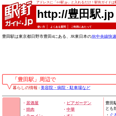
アドレスに「○○駅.jp」と入れるだけ！駅街ガイド
http://豊田駅.jp
｜
｜
使い方
よくある質問
ご利用にあたって
豊田駅は東京都日野市豊田4にある、JR東日本の
JR中央線快
「豊田駅」周辺で
暮らしの情報
:
美容院・病院・駐車場など
・
居酒屋
・
ビアガーデン
豊田
とも
・
焼肉
・
中華
・
ぐ
・
ラーメン
・
すし