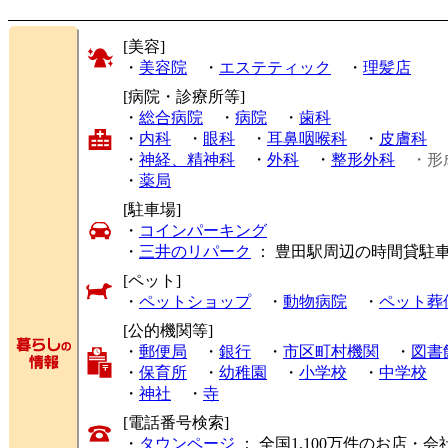
[美容]
・
美容院
・
エステティック
・
理髪店
[病院・診療所等]
・
総合病院
・
病院
・
歯科
・
内科
・
眼科
・
耳鼻咽喉科
・
皮膚科
・
神経、精神科
・
外科
・
整形外科
・形
・
薬局
[駐車場]
・
コインパーキング
・
三井のリパーク
： 豊田駅周辺の時間貸駐
[ペット]
・
ペットショップ
・
動物病院
・
ペット葬
[公的機関等]
・
郵便局
・
銀行
・
市区町村機関
・
図書
・
保育所
・
幼稚園
・
小学校
・
中学校
・
神社
・
寺
[電話番号検索]
・
タウンページ
： 全国1,100万件のお店